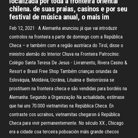
localizada por toda a fronteira oriental
chilena. de suas praias, casinos e por seu
festival de música anual, o mais im
Feb 12, 2021 · A Alemanha anunciou já que vai introduzir
controlos na fronteira a partir de domingo com a República
Checa – e também com a região austríaca do Tirol, disse o
ministro alemão do Interior Chuva na Fronteira Patrocínio:
Colégio Santa Teresa De Jesus - Livramento, Rivera Casino &
Resort e Brasil Free Shop Também crianças oriundas da
Eslováquia, Moldávia, Ucrânia, Lituânia e Bielorrússia se
prostituem na fronteira checa e são vendidas para bordéis na
Alemanha. Segundo a Organização Na actualidade, estímase
que hai uns 70.000 vietnamitas na República Checa. En
contraste cos ucraínos, vietnamitas chegaron á República
Checa para vivir permanentemente. No século XX , Chicago
era a cidade coa terceira poboación máis grande checos