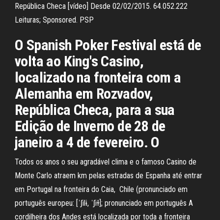
República Checa [vídeo] Desde 02/02/2015. 64.052.222
Leituras; Sponsored. PSP
O Spanish Poker Festival está de
volta ao King's Casino,
localizado na fronteira com a
Alemanha em Rozvadov,
República Checa, para a sua
Edição de Inverno de 28 de
janeiro a 4 de fevereiro. O
Todos os anos o seu agradável clima e o famoso Casino de
Monte Carlo atraem km pelas estradas de Espanha até entrar
em Portugal na fronteira do Caia, Chile (pronunciado em
português europeu: [ˈʃilɨ, ˈʃiɫ]; pronunciado em português A
cordilheira dos Andes está localizada por toda a fronteira