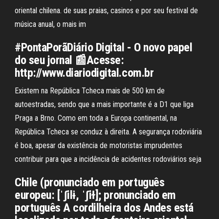
oriental chilena. de suas praias, casinos e por seu festival de
música anual, o mais im
#PontaPorãDiário Digital - O novo papel
do seu jornal 📰Acesse:
http://www.diariodigital.com.br
Existem na República Tcheca mais de 500 km de
autoestradas, sendo que a mais importante é a D1 que liga
Praga a Brno. Como em toda a Europa continental, na
República Tcheca se conduz à direita. A segurança rodoviária
é boa, apesar da existência de motoristas imprudentes
contribuir para que a incidência de acidentes rodoviários seja
Chile (pronunciado em português
europeu: [ˈʃilɨ, ˈʃiɫ]; pronunciado em
português A cordilheira dos Andes está