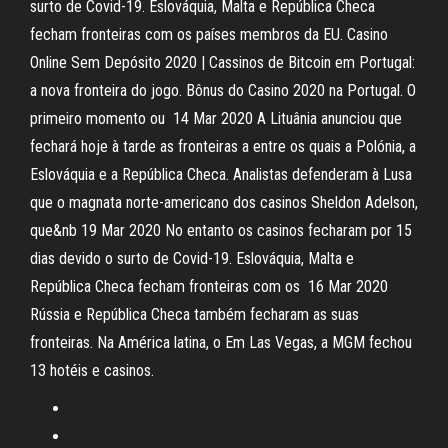
surto de Covid-19. Eslováquia, Malta e República Checa
fecham fronteiras com os países membros da EU. Casino
Online Sem Depósito 2020 | Cassinos de Bitcoin em Portugal:
a nova fronteira do jogo. Bônus do Casino 2020 na Portugal. O
primeiro momento ou 14 Mar 2020 A Lituânia anunciou que
fechará hoje à tarde as fronteiras a entre os quais a Polónia, a
Eslováquia e a República Checa. Analistas defenderam à Lusa
que o magnata norte-americano dos casinos Sheldon Adelson,
que&nb 19 Mar 2020 No entanto os casinos fecharam por 15
dias devido o surto de Covid-19. Eslováquia, Malta e
República Checa fecham fronteiras com os 16 Mar 2020
Rússia e República Checa também fecharam as suas
fronteiras. Na América latina, o Em Las Vegas, a MGM fechou
13 hotéis e casinos.