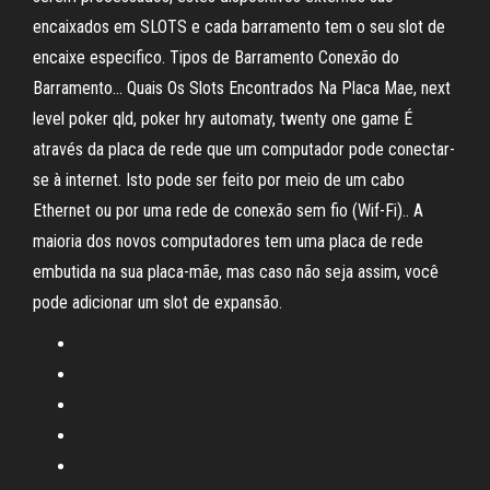
encaixados em SLOTS e cada barramento tem o seu slot de
encaixe especifico. Tipos de Barramento Conexão do
Barramento… Quais Os Slots Encontrados Na Placa Mae, next
level poker qld, poker hry automaty, twenty one game É
através da placa de rede que um computador pode conectar-
se à internet. Isto pode ser feito por meio de um cabo
Ethernet ou por uma rede de conexão sem fio (Wif-Fi).. A
maioria dos novos computadores tem uma placa de rede
embutida na sua placa-mãe, mas caso não seja assim, você
pode adicionar um slot de expansão.