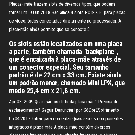
Placas- mãe trazem slots de diversos tipos, que podem
tornar um 9 Out 2018 São ainda 4 slots PCIe X16 para placas
de vídeo, todos conectados diretamente no processador. A
placa-mãe ainda permite que se conecte 2
Os slots estão localizados em uma placa
a parte, também chamada "backplane",
que é encaixada à placa-mãe através de
um conector especial. Seu tamanho
padrão é de 22 cm x 33 cm. Existe ainda
um padrão menor, chamado Mini LPX, que
mede 25,4 cm x 21,8 cm.
Apr 03, 2009 Quais são os slots da placa mãe? Precisa de
esclarecimento? Seguir Denunciar! por SóDorESofrimento
05.04.2017 Entrar para comentar Quais são os componentes
integrados à placa mãe A placa-mãe contém diversos