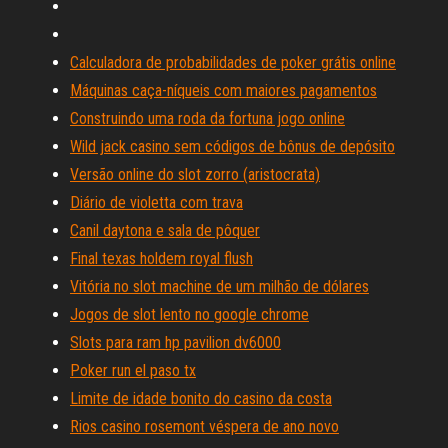
Calculadora de probabilidades de poker grátis online
Máquinas caça-níqueis com maiores pagamentos
Construindo uma roda da fortuna jogo online
Wild jack casino sem códigos de bônus de depósito
Versão online do slot zorro (aristocrata)
Diário de violetta com trava
Canil daytona e sala de pôquer
Final texas holdem royal flush
Vitória no slot machine de um milhão de dólares
Jogos de slot lento no google chrome
Slots para ram hp pavilion dv6000
Poker run el paso tx
Limite de idade bonito do casino da costa
Rios casino rosemont véspera de ano novo