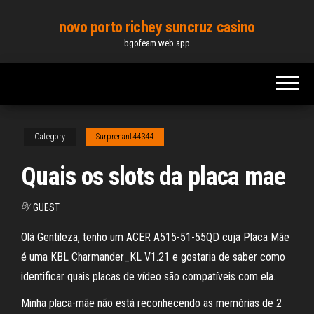
Skip
novo porto richey suncruz casino
to
bgofeam.web.app
the
content
Category
Surprenant44344
Quais os slots da placa mae
By
GUEST
Olá Gentileza, tenho um ACER A515-51-55QD cuja Placa Mãe
é uma KBL Charmander_KL V1.21 e gostaria de saber como
identificar quais placas de vídeo são compatíveis com ela.
Minha placa-mãe não está reconhecendo as memórias de 2