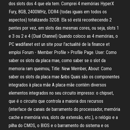
dos slots dos 4 que ela tem. Comprei 4 memórias HyperX
Fury, 8GB, 2400MHz, DDR4 (todas iguais em todos os
aspectos) totalizando 32GB. Ela só está reconhecendo 2
pentes por vez, em slots das mesmas cores, ou seja, slots 1
e 3 ou 2 e 4 (Dual Channel) Quando coloco as 4 memórias, o
PC wadifanet est un site pour l'actualité de la finance et
emploi Forum - Member Profile > Profile Page. User: Como
saber os slots da placa mae, como saber se o slot da
memoria ram queimou, Title: New Member, About: Como
saber os slots da placa mae &nbs Quais são os componentes
integrados à placa mãe A placa-mãe contém diversos
elementos integrados no seu circuito impresso: o chipset,
que é o circuito que controla a maioria dos recursos
(interface de canais de barramento do processador, memória
cache e memória viva, slots de extensão, etc.), o relógio e a
pilha do CMOS, o BIOS e o barramento do sistema e os