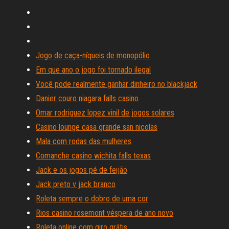
Jogo de caça-níqueis de monopólio
Em que ano o jogo foi tornado ilegal
Você pode realmente ganhar dinheiro no blackjack
Danier couro niagara falls casino
Omar rodriguez lopez vinil de jogos solares
Casino lounge casa grande san nicolas
Mala com rodas das mulheres
Comanche casino wichita falls texas
Jack e os jogos pé de feijão
Jack preto v jack branco
Roleta sempre o dobro de uma cor
Rios casino rosemont véspera de ano novo
Roleta online com giro grátis