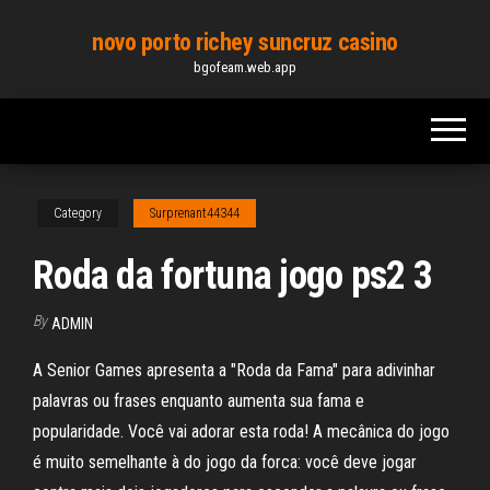
Skip
novo porto richey suncruz casino
to
bgofeam.web.app
the
content
Category
Surprenant44344
Roda da fortuna jogo ps2 3
By
ADMIN
A Senior Games apresenta a "Roda da Fama" para adivinhar
palavras ou frases enquanto aumenta sua fama e
popularidade. Você vai adorar esta roda! A mecânica do jogo
é muito semelhante à do jogo da forca: você deve jogar