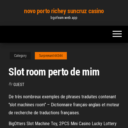
Skip
novo porto richey suncruz casino
to
bgofeam.web.app
the
content
Category
Surprenant44344
Slot room perto de mim
By
GUEST
De très nombreux exemples de phrases traduites contenant
"slot machines room" – Dictionnaire français-anglais et moteur
de recherche de traductions françaises.
BigOtters Slot Machine Toy, 2PCS Mini Casino Lucky Lottery