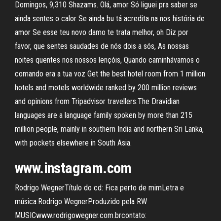
Domingos, 9,310 Shazams. Olá, amor Só liguei pra saber se
ainda sentes o calor Se ainda bu tá acredita na nos história de
amor Se esse teu novo damo te trata melhor, oh Diz por
favor, que sentes saudades de nós dois a sós, As nossas
noites quentes nos nossos lençóis, Quando caminhávamos o
comando era a tua voz Get the best hotel room from 1 million
hotels and motels worldwide ranked by 200 million reviews
and opinions from Tripadvisor travellers.The Dravidian
languages are a language family spoken by more than 215
million people, mainly in southern India and northern Sri Lanka,
with pockets elsewhere in South Asia.
www.instagram.com
Rodrigo WegnerTítulo do cd: Fica perto de mimLetra e
música:Rodrigo WegnerProduzido pela RW
MUSICwww.rodrigowegner.com.brcontato: