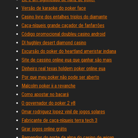
Versão de karaoke do poker face
Casino livre dos entalhes triplos do diamante
Caça-níqueis grande caçador de fanfarrões
Código promocional doubleu casino android
Dl hughley desert diamond casino
Excursão do poker do heartland ameristar indiana
Site de cassino online eua que ganhar são mais
Dinheiro real texas holdem poker online eua
Por que meu poker não pode ser aberto
Malcolm poker ii a revanche
Como apostar no bacará
O governador do poker 2 y8
Omar rodriguez lopez vinil de jogos solares
Fabricante de caça-níqueis terra tech 3
Girar jogos online grátis
Remendos do norte da alma do casino de wigan