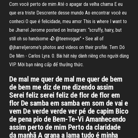
Com você perto de mim Até o apagar da velha chama E eu
que era triste Descrente desse mundo Ao encontrar você eu
conheci O que é felicidade, meu amor This is where I want to
be Jharrel Jerome posted on Instagram: “scruffy, hairy, but
still oh so handsome 🥀 @teenvogue” • See all of
@jharreljerome's photos and videos on their profile. Tem Dó
De Mim - Carlos Lyra. 0. Bài hát này dành riêng cho người dùng
VIP. Mời bạn nâng cấp để thưởng thức.
De mal me quer de mal me quer de bem
de bem me diz de me dizendo assim
Serei feliz serei feliz de flor de flor em
flor De samba em samba em som de vai e
vem De verde verde ver pé de capim Bico
de pena pio de Bem-Te-Vi Amanhecendo
assim perto de mim Perto da claridade
da manhã A grana a lama tudo é minha