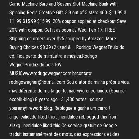
Game Machine Bars and Sevens Slot Machine Bank with
Spinning Reels Creative Gift. 3.9 out of 5 stars 460. $11.99 $
11. 99 $15.99 $15.99. 20% coupon applied at checkout Save
20% with coupon. Get it as soon as Wed, Feb 17. FREE
Shipping on orders over $25 shipped by Amazon. More
Buying Choices $8.39 (2 used & … Rodrigo WegnerTítulo do
cd: Fica perto de mimLetra e música:Rodrigo
WegnerProduzido pela RW
MUSICwww.rodrigowegner.com.brcontato:
rodrigowegner@hotmail.com Sou o ator da minha própria vida,
mas diferente de muita gente, não vivo encenando. (Source:
excelir-blog) 8 years ago · 31,430 notes · source ·
youremyfirework-blog. Reblogue e ganhe um carro !
angelicalidade liked this . jhenidulce reblogged this from
allaxg. jhenidulce liked this Ce service gratuit de Google
traduit instantanément des mots, des expressions et des