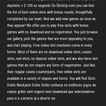
depósito + £ 100 no segundo On SlotsUp.com you can find
the list of best online slots with bonus rounds, thoughtfully
completed by our team. And we add new games as soon as
they appear! We offer you to play free slots with bonus
games with no download and no registration. You just browse
our gallery, pick the games that are most appealing to you,
and start playing. Free online slot machines come in many
forms. Most of them are no download online slots, casino
slots, reel slots, no deposit online slots, and we also have slot
games that do not require any form of registration. Just like
their regular casino counterparts, free online slots are
available in a variety of shapes and forms. You will find Slots
Grátis Blackjack Grátis Então conheça os melhores jogos de
casino grátis sem registo nem download que selecionámos
para si e comece já a divertir-se.