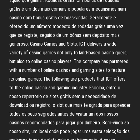
aquilo que ganhar. Rodadas Grátis. Um bonus de rodadas
grátis é um dos mais comuns e populares mecanismos num
casino com bônus grátis de boas-vindas. Geralmente é
oferecido um número modesto de rodadas grátis uma vez
que se registe, seguido de um bónus sem depósito mais
generoso. Casino Games and Slots. IGT delivers a wide
variety of casino games not only to land-based casino goers,
but also to online casino players. The company has partnered
with a number of online casinos and gaming sites to feature
its online games. The following are products that IGT offers
to the online casino and gaming industry. Escolha, entre o
nosso repertório de slots grátis sem a necessidade de
download ou registro, o slot que mais te agrada para aprender
todos os seus segredos antes de visitar um dos nossos
casinos recomendados para jogar por dinheiro. Bem-vindo ao
nosso site, um local onde pode jogar uma vasta selecção dos