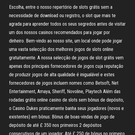
Escolha, entre o nosso repertório de slots grátis sem a
necessidade de download ou registro, o slot que mais te
agrada para aprender todos os seus segredos antes de visitar
um dos nossos casinos recomendados para jogar por
dinheiro. Bem-vindo ao nosso site, um local onde pode jogar
uma vasta selecção dos melhores jogos de slots online
gratuitamente. A nossa selecção de jogos de slot grátis vem
apenas dos principais fornecedores de jogos cuja reputação
de produzir jogos de alta qualidade é inigualável e estes
fornecedores de jogos incluem nomes como Betsoft, Net
Entertainment, Amaya, Sheriff, Novoline, Playtech Além das
rodadas grátis online casino de slots sem bônus de depósito,
o Casino Dukes praticamente banha seus jogadores (novos e
existentes) em bônus: Bônus de boas-vindas de jogo de
depósito de até £ 350 nos primeiros 2 depósitos
consecutivos de um jogador: Até £ 250 de bônus no primeiro