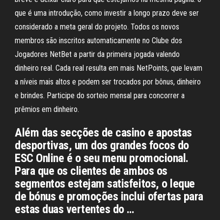
que é uma introdução, como investir a longo prazo deve ser
considerado a meta geral do projeto. Todos os novos
membros são inscritos automaticamente no Clube dos
Jogadores NetBet a partir da primeira jogada valendo
dinheiro real. Cada real resulta em mais NetPoints, que levam
a níveis mais altos e podem ser trocados por bônus, dinheiro
e brindes. Participe do sorteio mensal para concorrer a
prêmios em dinheiro.
Além das secções de casino e apostas
desportivas, um dos grandes focos do
ESC Online é o seu menu promocional.
Para que os clientes de ambos os
segmentos estejam satisfeitos, o leque
de bónus e promoções inclui ofertas para
estas duas vertentes do …