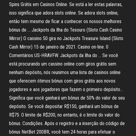
Spins Grátis em Casinos Online. Se está a ler estas palavras,
isso significa que adora slots online. Se adora slots online,
então tem mesmo de ficar a conhecer os nossos melhores
bónus de … Jackpots da Ilha do Tesouro (Sloto Cash Casino
Mirror) O cassino 50 gira no Jackpots Treasure Island (Sloto
Cash Mirror) 15 de janeiro de 2021. Casino on-line. 0
Comentários US-HRAVFW. Jackpots da Ilha do … Se você
está procurando um cassino online com giros grátis sem
nenhum depósito, nós reunimos uma lista de casinos online
que oferecem ótimos bônus com giros grátis aos novos
jogadores e aos jogadores que fazem o primeiro depósito…
Significa que você ganhará um bônus de 50% do valor de seu
depósito. Se você depositar R$150, ganhará um bônus de
R$75. O limite de R$200, no entanto, é o limite do valor do
bônus. Condições. Após o registro e a inserção do código de
bônus NetBet 200BR, você tem 24 horas para efetuar o