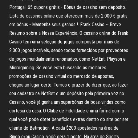
Portugal. 65 cupons grátis - Bônus de cassino sem depósito.
Lista de cassinos online que oferecem mais de 2.000 € grátis
em bônus - Mantenha seus ganhos !. Frank Casino ~ Breve
Resumo sobre a Nossa Experiência. O cassino online do Frank
Casino tem uma seleção de jogos composta por mais de
2.000 jogos incríveis, sendo todos fornecidos por provedores
de jogos mundialmente renomados, como NetEnt, Playson e
Microgaming. Se você está buscando as melhores
promoções de cassino virtual do mercado de apostas,
chegou ao lugar certo. Temos o prazer de dizer que, ao fazer
seu cadastro na NetBet e um depósito pela primeira vez no
Cassino, você já ganha um superbônus de boas-vindas como
cortesia da casa. O Clube de Fidelidade é uma forma com a
qual você pode obter benefícios extras dentro do site por ser
cliente do Betmotion. A cada $200 apostados na área de
Bingo e/ou Casino, você gera 1 ponto. Na área de Sports,