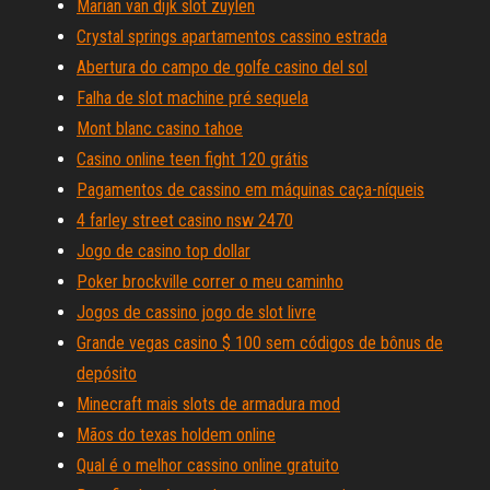
Marian van dijk slot zuylen
Crystal springs apartamentos cassino estrada
Abertura do campo de golfe casino del sol
Falha de slot machine pré sequela
Mont blanc casino tahoe
Casino online teen fight 120 grátis
Pagamentos de cassino em máquinas caça-níqueis
4 farley street casino nsw 2470
Jogo de casino top dollar
Poker brockville correr o meu caminho
Jogos de cassino jogo de slot livre
Grande vegas casino $ 100 sem códigos de bônus de
depósito
Minecraft mais slots de armadura mod
Mãos do texas holdem online
Qual é o melhor cassino online gratuito