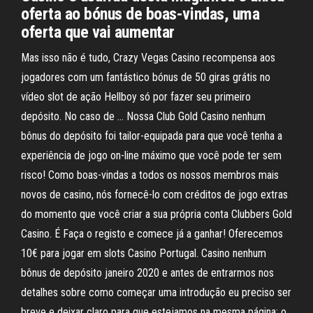
oferta ao bónus de boas-vindas, uma
oferta que vai aumentar
Mas isso não é tudo, Crazy Vegas Casino recompensa aos
jogadores com um fantástico bónus de 50 giras grátis no
vídeo slot de ação Hellboy só por fazer seu primeiro
depósito. No caso de … Nossa Club Gold Casino nenhum
bônus do depósito foi tailor-equipada para que você tenha a
experiência de jogo on-line máximo que você pode ter sem
risco! Como boas-vindas a todos os nossos membros mais
novos de casino, nós fornecê-lo com créditos de jogo extras
do momento que você criar a sua própria conta Clubbers Gold
Casino. É Faça o registo e comece já a ganhar! Oferecemos
10€ para jogar em slots Casino Portugal. Casino nenhum
bônus de depósito janeiro 2020 e antes de entrarmos nos
detalhes sobre como começar uma introdução eu preciso ser
breve e deixar claro para que estejamos na mesma página: o