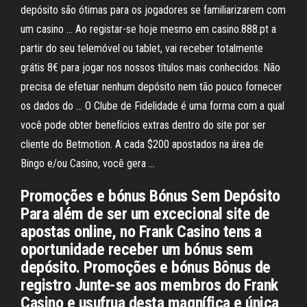
depósito são ótimas para os jogadores se familiarizarem com
um casino … Ao registar-se hoje mesmo em casino.888.pt a
partir do seu telemóvel ou tablet, vai receber totalmente
grátis 8€ para jogar nos nossos títulos mais conhecidos. Não
precisa de efetuar nenhum depósito nem tão pouco fornecer
os dados do … O Clube de Fidelidade é uma forma com a qual
você pode obter benefícios extras dentro do site por ser
cliente do Betmotion. A cada $200 apostados na área de
Bingo e/ou Casino, você gera …
Promoções e bónus Bónus Sem Depósito
Para além de ser um excecional site de
apostas online, no Frank Casino tens a
oportunidade receber um bónus sem
depósito. Promoções e bónus Bônus de
registro Junte-se aos membros do Frank
Casino e usufrua desta magnífica e única