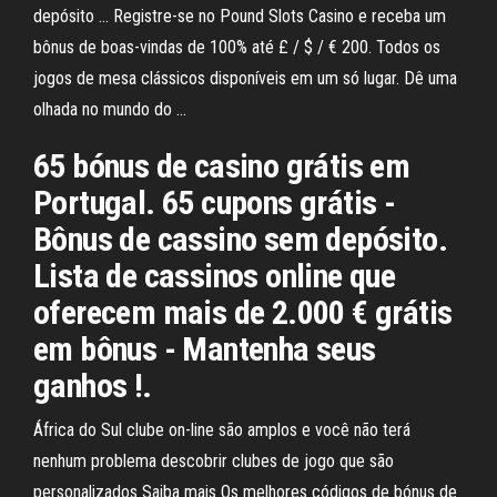
depósito … Registre-se no Pound Slots Casino e receba um
bônus de boas-vindas de 100% até £ / $ / € 200. Todos os
jogos de mesa clássicos disponíveis em um só lugar. Dê uma
olhada no mundo do …
65 bónus de casino grátis em
Portugal. 65 cupons grátis -
Bônus de cassino sem depósito.
Lista de cassinos online que
oferecem mais de 2.000 € grátis
em bônus - Mantenha seus
ganhos !.
África do Sul clube on-line são amplos e você não terá
nenhum problema descobrir clubes de jogo que são
personalizados Saiba mais Os melhores códigos de bónus de