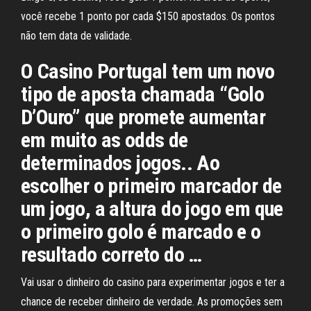
você recebe 1 ponto por cada $150 apostados. Os pontos
não tem data de validade.
O Casino Portugal tem um novo
tipo de aposta chamada “Golo
D’Ouro” que promete aumentar
em muito as odds de
determinados jogos.. Ao
escolher o primeiro marcador de
um jogo, a altura do jogo em que
o primeiro golo é marcado e o
resultado correto do …
Vai usar o dinheiro do casino para experimentar jogos e ter a
chance de receber dinheiro de verdade. As promoções sem