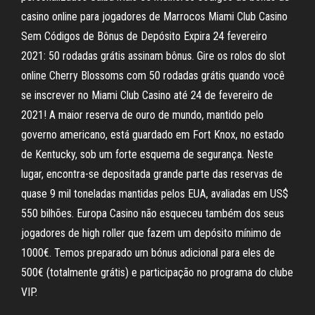
casino online para jogadores de Marrocos Miami Club Casino
Sem Códigos de Bônus de Depósito Expira 24 fevereiro
2021: 50 rodadas grátis assinam bônus. Gire os rolos do slot
online Cherry Blossoms com 50 rodadas grátis quando você
se inscrever no Miami Club Casino até 24 de fevereiro de
2021! A maior reserva de ouro de mundo, mantido pelo
governo americano, está guardado em Fort Knox, no estado
de Kentucky, sob um forte esquema de segurança. Neste
lugar, encontra-se depositada grande parte das reservas de
quase 9 mil toneladas mantidas pelos EUA, avaliadas em US$
550 bilhões. Europa Casino não esqueceu também dos seus
jogadores de high roller que fazem um depósito mínimo de
1000€. Temos preparado um bónus adicional para eles de
500€ (totalmente grátis) e participação no programa do clube
VIP.