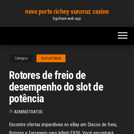
Skip
novo porto richey suncruz casino
to
bgofeam.web.app
the
content
Category
Wurtzel18646
Rotores de freio de
desempenho do slot de
potência
By
ADMINISTRATOR
Encontre ofertas imperdíveis no eBay em Discos de freio,
Rotores e Ferragens para Infiniti FX50. Você encontrará